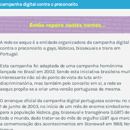
campanha digital contra o preconceito
A rede ex aequo é a entidade organizadora da campanha digital
contra o preconceito a gays, lésbicas, bissexuais e trans em
Portugal.
Esta campanha foi adaptada de uma campanha homónima
lançada no Brasil em 2002. Sendo esta iniciativa brasileira mui
interessante não só do ponto de vista da luta anti-
discriminatória, mas também pelo conceito em si, a rede ex
aequo propôs-se a criar uma versão portuguesa da mesma.
O arranque oficial da campanha digital portuguesa ocorreu no 
1 de junho de 2003, no início de um mês de enorme simbolismo
para a população lésbica, gay, bissexual e transgénera (LGBT) de
todo o mundo, dado tratar-se do mês do orgulho LGBT que mar
a comemoração dos acontecimentos em Stonewall em 1969, No
Iorque.