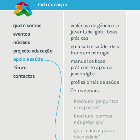
rede ex aequo
quem somos
violência de género e a
juventude lgbti - boas
eventos
práticas
núcleos
guia sobre saúde e leis
projecto educação
trans em portugal
apoio e saúde
manual de boas
práticas no apoio a
fórum
jovens lgbti
contactos
profissionais de saúde
materiais
brochura "perguntas
e respostas"
brochura "sermos
nós própri@s"
guia "educar para a
diversidade"