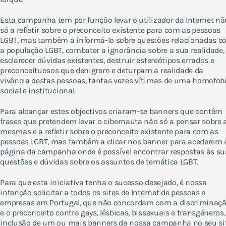
Esta campanha tem por função levar o utilizador da Internet nã
só a refletir sobre o preconceito existente para com as pessoas
LGBT, mas também a informá-lo sobre questões relacionadas 
a população LGBT, combater a ignorância sobre a sua realidade,
esclarecer dúvidas existentes, destruir estereótipos errados e
preconceituosos que denigrem e deturpam a realidade da
vivência destas pessoas, tantas vezes vítimas de uma homofob
social e institucional.
Para alcançar estes objectivos criaram-se banners que contêm
frases que pretendem levar o cibernauta não só a pensar sobre 
mesmas e a refletir sobre o preconceito existente para com as
pessoas LGBT, mas também a clicar nos banner para acederem 
página da campanha onde é possível encontrar respostas às su
questões e dúvidas sobre os assuntos de temática LGBT.
Para que esta iniciativa tenha o sucesso desejado, é nossa
intenção solicitar a todos os sites de Internet de pessoas e
empresas em Portugal, que não concordam com a discriminaç
e o preconceito contra gays, lésbicas, bissexuais e transgéneros,
inclusão de um ou mais banners da nossa campanha no seu sit