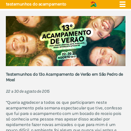
testemunhos do acampamento
quem somos
núcleos
eventos
projecto educação
apoio e saúde
próximos eventos
fórum
contactos
eventos anuais:
Testemunhos do 13º Acampamento de Verão em São Pedro de
Moel
acampamento de verão
encontro de jovens trans
22 a 30 de agosto de 2015
abraços grátis
“Queria agradecer a todos os que participaram neste
escola ex aequo
acampamento pela semana espectacular que tive, confesso
marchas lgbti e celebrações
que fui para o acampamento com um bocado de receio pois
do orgulho
só conhecia uma pessoa mas apesar disso acabei por
ex aequo fm - música e
rapidamente fazer novas amizades o que para mim é um
artes
pouco difícil, o ambiente foi algum que nunca vivi antes e