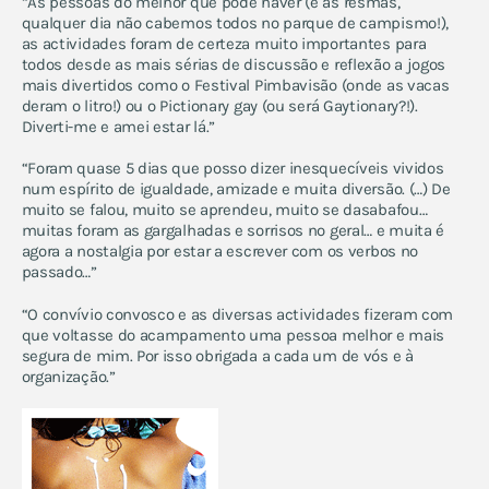
“As pessoas do melhor que pode haver (e às resmas,
qualquer dia não cabemos todos no parque de campismo!),
as actividades foram de certeza muito importantes para
todos desde as mais sérias de discussão e reflexão a jogos
mais divertidos como o Festival Pimbavisão (onde as vacas
deram o litro!) ou o Pictionary gay (ou será Gaytionary?!).
Diverti-me e amei estar lá.”
“Foram quase 5 dias que posso dizer inesquecíveis vividos
num espírito de igualdade, amizade e muita diversão. (…) De
muito se falou, muito se aprendeu, muito se dasabafou…
muitas foram as gargalhadas e sorrisos no geral… e muita é
agora a nostalgia por estar a escrever com os verbos no
passado…”
“O convívio convosco e as diversas actividades fizeram com
que voltasse do acampamento uma pessoa melhor e mais
segura de mim. Por isso obrigada a cada um de vós e à
organização.”