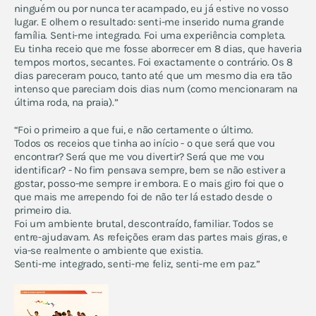
ninguém ou por nunca ter acampado, eu já estive no vosso
lugar. E olhem o resultado: senti-me inserido numa grande
família. Senti-me integrado. Foi uma experiência completa.
Eu tinha receio que me fosse aborrecer em 8 dias, que haveria
tempos mortos, secantes. Foi exactamente o contrário. Os 8
dias pareceram pouco, tanto até que um mesmo dia era tão
intenso que pareciam dois dias num (como mencionaram na
última roda, na praia).”
“
Foi o primeiro a que fui, e não certamente o último.
Todos os receios que tinha ao início - o que será que vou
encontrar? Será que me vou divertir? Será que me vou
identificar? - No fim pensava sempre, bem se não estiver a
gostar, posso-me sempre ir embora. E o mais giro foi que o
que mais me arrependo foi de não ter lá estado desde o
primeiro dia.
Foi um ambiente brutal, descontraído, familiar. Todos se
entre-ajudavam. As refeições eram das partes mais giras, e
via-se realmente o ambiente que existia.
Senti-me integrado, senti-me feliz, senti-me em paz.”