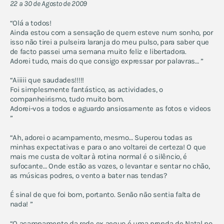
22 a 30 de Agosto de 2009
“Olá a todos!
Ainda estou com a sensação de quem esteve num sonho, por
isso não tirei a pulseira laranja do meu pulso, para saber que
de facto passei uma semana muito feliz e libertadora.
Adorei tudo, mais do que consigo expressar por palavras… ”
“Aiiiii que saudades!!!!!
Foi simplesmente fantástico, as actividades, o
companheirismo, tudo muito bom.
Adorei-vos a todos e aguardo ansiosamente as fotos e videos
”
“Ah, adorei o acampamento, mesmo… Superou todas as
minhas expectativas e para o ano voltarei de certeza! O que
mais me custa de voltar à rotina normal é o silêncio, é
sufocante… Onde estão as vozes, o levantar e sentar no chão,
as músicas podres, o vento a bater nas tendas?
É sinal de que foi bom, portanto. Senão não sentia falta de
nada! ”
“O acampamento da rede ex aequo é uma prenda de Natal no