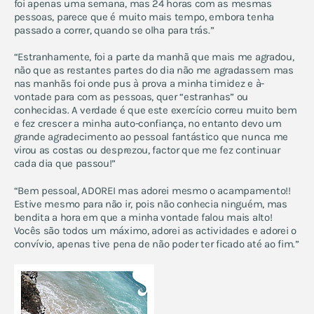
foi apenas uma semana, mas 24 horas com as mesmas
pessoas, parece que é muito mais tempo, embora tenha
passado a correr, quando se olha para trás.”
“Estranhamente, foi a parte da manhã que mais me agradou,
não que as restantes partes do dia não me agradassem mas
nas manhãs foi onde pus à prova a minha timidez e à-
vontade para com as pessoas, quer “estranhas” ou
conhecidas. A verdade é que este exercício correu muito bem
e fez crescer a minha auto-confiança, no entanto devo um
grande agradecimento ao pessoal fantástico que nunca me
virou as costas ou desprezou, factor que me fez continuar
cada dia que passou!”
“Bem pessoal, ADOREI mas adorei mesmo o acampamento!!
Estive mesmo para não ir, pois não conhecia ninguém, mas
bendita a hora em que a minha vontade falou mais alto!
Vocês são todos um máximo, adorei as actividades e adorei o
convívio, apenas tive pena de não poder ter ficado até ao fim.”