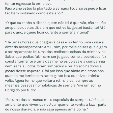
tentar regressar lá em breve.
Para o ano estou lá plantado a semana toda, só espero é ficar
tão bem instalado como este ano.”
“O que eu tenho a dizer a quem não foi é que vão, não se irão
arrepender, estes dias em que estive lá, gostei bastante! Até
para o ano, e quero ficar durante a semana inteira!”
“Há umas horas que cheguei a casa e só tenho uma coisa a
dizer do acampamento AMEI, sim, por mais coisas que digam
o acampamento foi uma das melhores coisas da minha vida.
Saber que podias falar sem ser julgado como a sociedade faz
constantemente é uma das melhores coisas e a companhia
nem se fala. Todos foram simpático e muito acolhedores e
gostei desse aspecto. E foi por isso que ainda me emociono
quando me lembro em tanta gente boa que tive a minha
volta. Agora tenho que voltar a rotina e ver sempre as
mesmas pessoas homofóbicas de sempre. Vivi um sonho.
Obrigado por tudo”
“Foi uma das semanas mais especiais de sempre. (…) E que o
ambiente que vivemos no Acampamento venha a fazer parte
do nosso dia-a-dia, e não seja apenas uma bolha!”