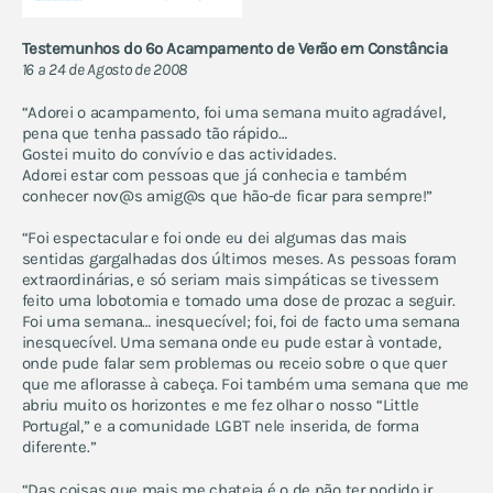
Testemunhos do 6º Acampamento de Verão em Constância
16 a 24 de Agosto de 2008
“Adorei o acampamento, foi uma semana muito agradável,
pena que tenha passado tão rápido…
Gostei muito do convívio e das actividades.
Adorei estar com pessoas que já conhecia e também
conhecer nov@s amig@s que hão-de ficar para sempre!”
“Foi espectacular e foi onde eu dei algumas das mais
sentidas gargalhadas dos últimos meses. As pessoas foram
extraordinárias, e só seriam mais simpáticas se tivessem
feito uma lobotomia e tomado uma dose de prozac a seguir.
Foi uma semana… inesquecível; foi, foi de facto uma semana
inesquecível. Uma semana onde eu pude estar à vontade,
onde pude falar sem problemas ou receio sobre o que quer
que me aflorasse à cabeça. Foi também uma semana que me
abriu muito os horizontes e me fez olhar o nosso “Little
Portugal,” e a comunidade LGBT nele inserida, de forma
diferente.”
“Das coisas que mais me chateia é o de não ter podido ir