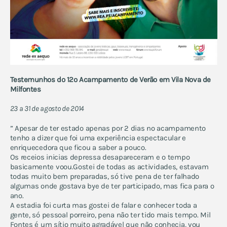
Testemunhos do 12º Acampamento de Verão em Vila Nova de
Milfontes
23 a 31 de agosto de 2014
” Apesar de ter estado apenas por 2 dias no acampamento
tenho a dizer que foi uma experiência espectacular e
enriquecedora que ficou a saber a pouco.
Os receios inicias depressa desapareceram e o tempo
basicamente voou.Gostei de todas as actividades, estavam
todas muito bem preparadas, só tive pena de ter falhado
algumas onde gostava bye de ter participado, mas fica para o
ano.
A estadia foi curta mas gostei de falar e conhecer toda a
gente, só pessoal porreiro, pena não ter tido mais tempo. Mil
Fontes é um sítio muito agradável que não conhecia, vou