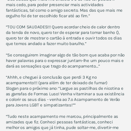
mais cedo, para poder presenciar mais actividades
fantásticas, tal como o amigo secreto. Mas das que mais me
orgulho foi de ter escolhido ficar até ao fim.”
“TOU COM SAUDADES!!! Quero acordar cheio de calor dentro
da tenda de novo, quero ter de esperar para tomar banho (),
quero ter de mostrar o cartão à entrada e ouvir todos os dias
que temos andado a fazer muito barulho.”
“Se conseguirem imaginar algo de tão bom que acaba por não
haver palavras para o expressar juntam-lhe um pouco mais e
dará as sensações que trago do acampamento…”
“Ahhh, e cheguei à conclusão que perdi 3 Kg no
acampamento!!! (para além de ter deixado de fumar)
Slogan para o próximo ano: “Largue as pastilhas de nicotina e
as garrafas de Formas Luso! Venha vitaminar a sua existência
e colorir os seus dias - venha ao 7.º Acampamento de Verão
para Jovens LGBT e simpatizantes!””
“Tudo neste acampamento me marcou, principalmente as
amizades que fiz. Conheci pessoas fantásticas, conheci
melhor os amigos que já tinha, pude soltar-me, divertir-me