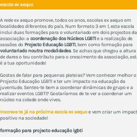
escola ex aequo
A rede ex aequo promove, todos os anos, escolas ex aequo em
localidades diferentes do país. Num formato 3 em 1, esta escola
inclui duas formações para o voluntariado em dois projectos da
associação: a
coordenação dos Núcleos LGBTI
e a realização de
sessões do
Projecto Educação LGBTI
, bem como formação para
voluntariado noutra modalidades
. Se achas que chegou a altura
de dares o teu contributo para o crescimento da associação, est
é a tua oportunidade!
Gostas de falar para pequenas plateias? Vem conhecer melhor o
Projecto Educação LGBTI e ter um impacto na educação da
juventude. Sentes-te bem a coordenar dinâmicas de grupo e a
realizar eventos LGBTI? Gostaríamos de te ver a coordenar um
núcleo na cidade onde vives.
Inscreve-te já na próxima escola ex aequo
e vem criar um impac
positivo na sociedade!
formação para projecto educação lgbti