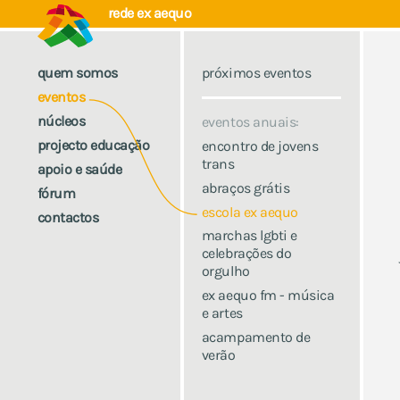
rede ex aequo
quem somos
próximos eventos
eventos
núcleos
eventos anuais:
projecto educação
encontro de jovens
trans
apoio e saúde
abraços grátis
fórum
escola ex aequo
contactos
marchas lgbti e
celebrações do
orgulho
ex aequo fm - música
e artes
acampamento de
verão