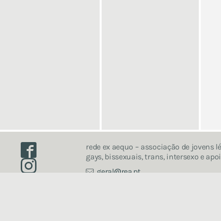
Facebook
rede ex aequo – associação de jovens lé
gays, bissexuais, trans, intersexo e apo
Instagram
geral
rea.pt
+351
968 781 841
Rua dos Fanqueiros 38, 3º esq
1100-231 Lisboa
Portugal