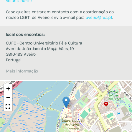
Voluntaria-te!
porto
viana do castelo
Caso queiras entrar em contacto com a coordenação do
núcleo LGBTI de Aveiro, envia e-mail para
aveiro
rea.pt
.
porquê e como criar um
núcleo
local dos encontros:
CUFC - Centro Universitário Fé e Cultura
Avenida João Jacinto Magalhães, 19
3810-193 Aveiro
Portugal
Mais informação
+
−