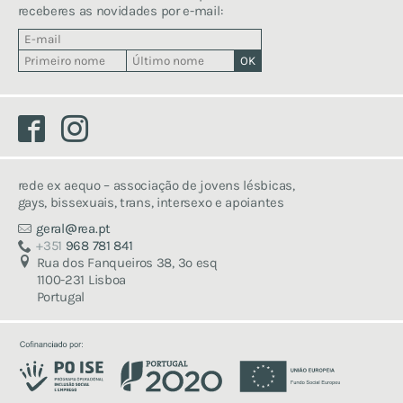
receberes as novidades por e-mail:
Facebook
Instagram
rede ex aequo – associação de jovens lésbicas,
gays, bissexuais, trans, intersexo e apoiantes
geral
rea.pt
+351
968 781 841
Rua dos Fanqueiros 38, 3º esq
1100-231 Lisboa
Portugal