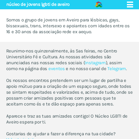
núcleo de jovens lgbti de aveiro
Somos o grupo de jovens em Aveiro para lésbicas, gays,
bissexuais, trans, intersexo e apoiantes com idades entre os
16 e 30 anos da associação rede ex aequo.
quem somos
projecto educação
Reunimo-nos quinzenalmente, às 5as feiras, no Centro
eventos
apoio e saúde
Universitário Fé e Cultura. As nossas atividades são
núcleos
fórum
anunciadas nas nossas redes sociais (
Instagram
), assim
como na página dos
eventos
e no nosso canal de
Telegram
.
contactos
aveiro
braga
Os nossos encontros pretendem ser um lugar de partilha e
apoio mútuo para a criação de um espaço seguro, onde todes
coimbra
se sintam respeitades e valorizades e, acima de tudo, onde se
covilhã
possam criar amizades positivas com pessoas que te
esposende
aceitam como és e te dão espaço para apenas seres.
faro
Aparece e traz as tuas amizades contigo! O Núcleo LGBTI de
lisboa
Aveiro espera por ti.
nacional — online
Gostarias de ajudar a fazer a diferença na tua cidade?
nacional — trans