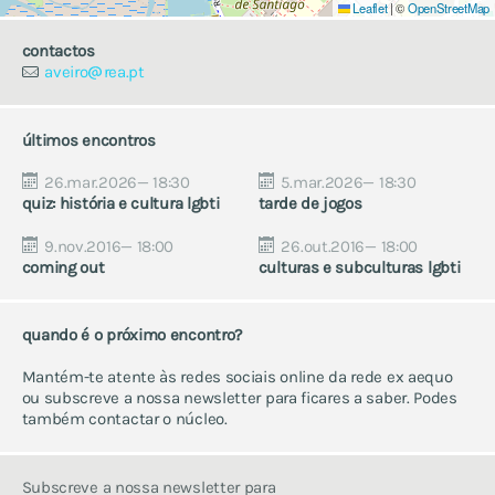
Leaflet
|
©
OpenStreetMap
contactos
aveiro
rea.pt
últimos encontros
26.mar.2026
— 18:30
5.mar.2026
— 18:30
quiz: história e cultura lgbti
tarde de jogos
9.nov.2016
— 18:00
26.out.2016
— 18:00
coming out
culturas e subculturas lgbti
quando é o próximo encontro?
Mantém-te atente às redes sociais online da rede ex aequo
ou subscreve a nossa newsletter para ficares a saber. Podes
também contactar o núcleo.
Subscreve a nossa newsletter para