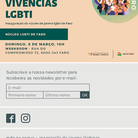
porto
viana do castelo
porquê e como criar um
núcleo
Subscreve a nossa newsletter para
receberes as novidades por e-mail:
Facebook
Instagram
rede ex aequo – associação de jovens lésbicas,