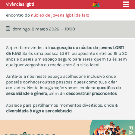
vivências lgbti
encontro do
núcleo de jovens lgbti de faro
domingo, 8 março 2026 — 10:00
quem somos
projecto educação
Sejam bem-vindes à
Inauguração do núcleo de jovens LGBTI
eventos
apoio e saúde
de Faro
! Se és uma pessoa LGBTI ou apoiante entre os 16 a 30
anos e queres um espaço seguro para seres quem tu és sem
núcleos
fórum
qualquer vergonha ou medo, este é o sítio ideal.
contactos
aveiro
Junta-te a nós neste espaço acolhedor e inclusivo onde
braga
poderás conhecer outras pessoas queer como tu, e criar
coimbra
amizades. Nesta Inauguração vamos explorar
questões de
covilhã
sexualidade e gênero
, além de
desconstruir preconceitos
.
esposende
Aparece para partilharmos momentos divertidos, onde
a
faro
diversidade é algo a ser celebrado
!
lisboa
nacional — online
nacional — trans