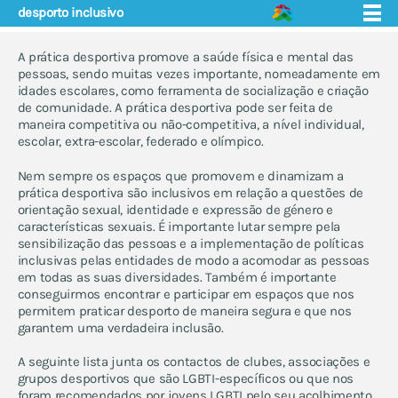
desporto inclusivo
A prática desportiva promove a saúde física e mental das
pessoas, sendo muitas vezes importante, nomeadamente em
idades escolares, como ferramenta de socialização e criação
de comunidade. A prática desportiva pode ser feita de
maneira competitiva ou não-competitiva, a nível individual,
quem somos
apoio e saúde
escolar, extra-escolar, federado e olímpico.
eventos
violência de género e a
núcleos
juventude lgbti - boas
Nem sempre os espaços que promovem e dinamizam a
práticas
prática desportiva são inclusivos em relação a questões de
projecto educação
orientação sexual, identidade e expressão de género e
guia sobre saúde e leis trans
características sexuais. É importante lutar sempre pela
em portugal
sensibilização das pessoas e a implementação de políticas
manual de boas práticas no
inclusivas pelas entidades de modo a acomodar as pessoas
apoio a jovens lgbti
em todas as suas diversidades. Também é importante
profissionais de saúde
conseguirmos encontrar e participar em espaços que nos
permitem praticar desporto de maneira segura e que nos
materiais
garantem uma verdadeira inclusão.
histórias de coming out
questões
A seguinte lista junta os contactos de clubes, associações e
grupos desportivos que são LGBTI-específicos ou que nos
núcleo nacional de jovens
foram recomendados por jovens LGBTI pelo seu acolhimento