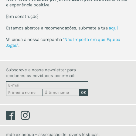
trans
e experiência positiva.
fórum lgbti
contactos de apoio
[em construção]
núcleos locais lgbti
Estamos abertos a recomendações, submete a tua
aqui
.
literatura lgbti
materiais educativos
Vê ainda a nossa campanha
"Não Importa em que Equipa
Jogas"
.
desporto inclusivo
fórum
contactos
Subscreve a nossa newsletter para
receberes as novidades por e-mail:
Facebook
Instagram
rede ex aequo – associação de jovens lésbicas,