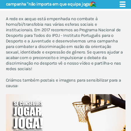
campanha "não importa em que equipa jogas”
A rede ex aequo está empenhada no combate à
homo/bi/transfobia nas várias esferas sociais e
institucionais. Em 2017 recorremos ao Programa Nacional de
Desporto para Todos do IPDJ - Instituto Português para o
Desporto e a Juventude e desenvolvemos uma campanha
quem somos
apoio e saúde
para combater a discriminação em razão da orientação
eventos
violência de género e a
sexual, identidade e expressão de género. Se queres ajudar a
núcleos
juventude lgbti - boas
acabar com o preconceito e impulsionar o debate da
práticas
discriminação no desporto vê o nosso vídeo e partilha-o nas
projecto educação
redes sociais!
guia sobre saúde e leis trans
em portugal
Criámos também postais e imagens para sensibilizar para a
manual de boas práticas no
causa:
apoio a jovens lgbti
profissionais de saúde
materiais
brochura "perguntas e
respostas"
brochura "sermos nós