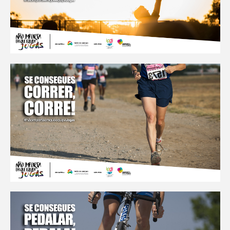
própri@s"
guia "educar para a
diversidade"
campanha digital contra o
preconceito
material antigo da
associação
campanha “não importa
em que equipa jogas”
guia "perguntas e
respostas"
manual "safe from sgbv"
histórias de coming out
questões
núcleo nacional de jovens
trans
fórum lgbti
contactos de apoio
núcleos locais lgbti