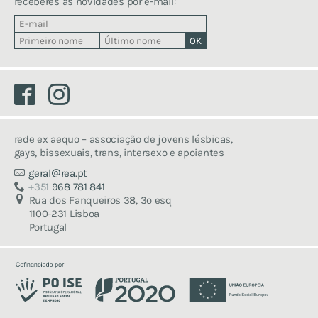
receberes as novidades por e-mail:
Facebook
Instagram
rede ex aequo – associação de jovens lésbicas,
gays, bissexuais, trans, intersexo e apoiantes
geral
rea.pt
+351
968 781 841
Rua dos Fanqueiros 38, 3º esq
1100-231 Lisboa
Portugal