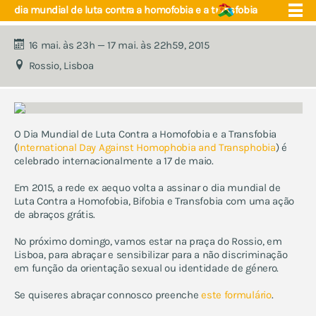
dia mundial de luta contra a homofobia e a transfobia
16 mai. às 23h — 17 mai. às 22h59, 2015
Rossio, Lisboa
quem somos
núcleos
eventos
projecto educação
O Dia Mundial de Luta Contra a Homofobia e a Transfobia
apoio e saúde
próximos eventos
(
International Day Against Homophobia and Transphobia
) é
fórum
celebrado internacionalmente a 17 de maio.
contactos
eventos anuais:
Em 2015, a rede ex aequo volta a assinar o dia mundial de
acampamento de verão
Luta Contra a Homofobia, Bifobia e Transfobia com uma ação
de abraços grátis.
encontro de jovens trans
abraços grátis
No próximo domingo, vamos estar na praça do Rossio, em
escola ex aequo
Lisboa, para abraçar e sensibilizar para a não discriminação
em função da orientação sexual ou identidade de género.
marchas lgbti e celebrações
do orgulho
Se quiseres abraçar connosco preenche
este formulário
.
ex aequo fm - música e
artes