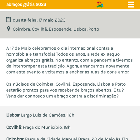
abraços grátis 2023
quarta-feira, 17 maio 2023
Coimbra, Covilhã, Esposende, Lisboa, Porto
quem somos
núcleos
A 17 de Maio celebramos o dia internacional contra a
eventos
projecto educação
homofobia e transfobia! Todos os anos, a rede ex aequo
organiza abraços grátis. No entanto, com a pandemia tivemos
apoio e saúde
próximos eventos
de interromper esta tradição. Agora, arrancamos novamente
fórum
com este evento e voltamos a encher as ruas de cor e amor.
contactos
eventos anuais:
Os núcleos de Coimbra, Covilhã, Esposende, Lisboa e Porto
escola ex aequo
estarão prontos para vos receber de braços abertos. E tu?
marchas lgbti e celebrações
Vens dar connosco um abraço contra a discriminação?
do orgulho
ex aequo fm - música e
Lisboa:
Largo Luís de Camões, 16h
artes
acampamento de verão
Covilhã:
Praça do Município, 18h
encontro de jovens trans
abraços grátis
Coimbra:
Parque da Cidade Manuel Braga, 20 de Maio às 17h