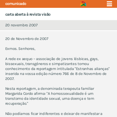
comunicado
carta aberta à revista visão
20 novembro 2007
quem somos
eventos
20 de Novembro de 2007
núcleos
quem somos
Exmos. Senhores,
projecto educação
comunicados que fizemos
apoio e saúde
A rede ex aequo – associação de jovens lésbicas, gays,
notícias em que
bissexuais, transgéneros e simpatizantes tomou
fórum
aparecemos
conhecimento da reportagem intitulada "Estranhas alianças"
contactos
estudos em que
inserida na vossa edição número 766 de 8 de Novembro de
participámos
2007.
Nesta reportagem, a denominada terapeuta familiar
estatutos
Margarida Cordo afirma: "A homossexualidade é um
regulamento interno
transtorno da identidade sexual, uma doença e tem
quem nos apoia
recuperação."
identidade gráfica
Não podíamos ficar indiferentes e deixar de manifestar a
política de privacidade