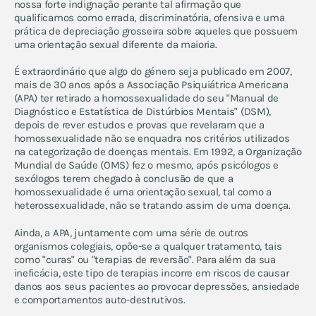
nossa forte indignação perante tal afirmação que
qualificamos como errada, discriminatória, ofensiva e uma
prática de depreciação grosseira sobre aqueles que possuem
faz um donativo
uma orientação sexual diferente da maioria.
associa-te
voluntaria-te
É extraordinário que algo do género seja publicado em 2007,
mais de 30 anos após a Associação Psiquiátrica Americana
consigna o teu irs
(APA) ter retirado a homossexualidade do seu "Manual de
Diagnóstico e Estatística de Distúrbios Mentais" (DSM),
depois de rever estudos e provas que revelaram que a
homossexualidade não se enquadra nos critérios utilizados
na categorização de doenças mentais. Em 1992, a Organização
Mundial de Saúde (OMS) fez o mesmo, após psicólogos e
sexólogos terem chegado à conclusão de que a
homossexualidade é uma orientação sexual, tal como a
heterossexualidade, não se tratando assim de uma doença.
Ainda, a APA, juntamente com uma série de outros
organismos colegiais, opõe-se a qualquer tratamento, tais
como "curas" ou "terapias de reversão". Para além da sua
ineficácia, este tipo de terapias incorre em riscos de causar
danos aos seus pacientes ao provocar depressões, ansiedade
e comportamentos auto-destrutivos.