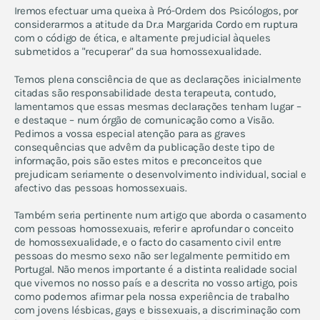
Iremos efectuar uma queixa à Pró-Ordem dos Psicólogos, por
considerarmos a atitude da Dr.ª Margarida Cordo em ruptura
com o código de ética, e altamente prejudicial àqueles
submetidos a "recuperar" da sua homossexualidade.
Temos plena consciência de que as declarações inicialmente
citadas são responsabilidade desta terapeuta, contudo,
lamentamos que essas mesmas declarações tenham lugar –
e destaque – num órgão de comunicação como a Visão.
Pedimos a vossa especial atenção para as graves
consequências que advêm da publicação deste tipo de
informação, pois são estes mitos e preconceitos que
prejudicam seriamente o desenvolvimento individual, social e
afectivo das pessoas homossexuais.
Também seria pertinente num artigo que aborda o casamento
com pessoas homossexuais, referir e aprofundar o conceito
de homossexualidade, e o facto do casamento civil entre
pessoas do mesmo sexo não ser legalmente permitido em
Portugal. Não menos importante é a distinta realidade social
que vivemos no nosso país e a descrita no vosso artigo, pois
como podemos afirmar pela nossa experiência de trabalho
com jovens lésbicas, gays e bissexuais, a discriminação com