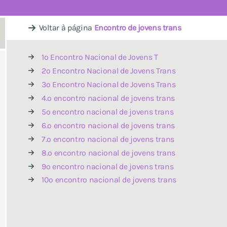
Voltar à página
Encontro de jovens trans
1º Encontro Nacional de Jovens T
2º Encontro Nacional de Jovens Trans
3º Encontro Nacional de Jovens Trans
4.º encontro nacional de jovens trans
5º encontro nacional de jovens trans
6.º encontro nacional de jovens trans
7.º encontro nacional de jovens trans
8.º encontro nacional de jovens trans
9º encontro nacional de jovens trans
10º encontro nacional de jovens trans