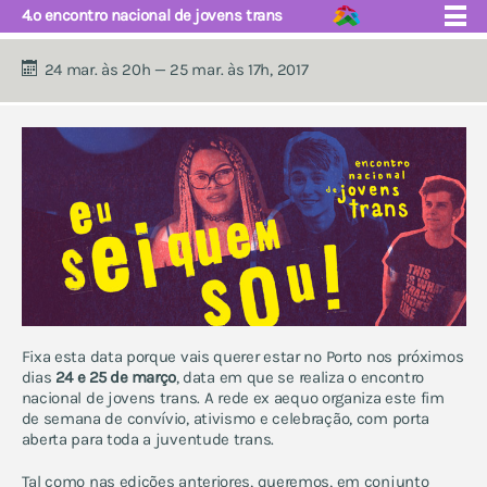
4.º encontro nacional de jovens trans
24 mar. às 20h — 25 mar. às 17h, 2017
quem somos
núcleos
eventos
projecto educação
apoio e saúde
próximos eventos
fórum
contactos
eventos anuais:
encontro de jovens trans
abraços grátis
Fixa esta data porque vais querer estar no Porto nos próximos
escola ex aequo
dias
24 e 25 de março
, data em que se realiza o
encontro
marchas lgbti e celebrações
nacional de jovens trans
. A rede ex aequo organiza este fim
do orgulho
de semana de convívio, ativismo e celebração, com porta
ex aequo fm - música e
aberta para toda a juventude trans.
artes
Tal como nas edições anteriores, queremos, em conjunto
acampamento de verão