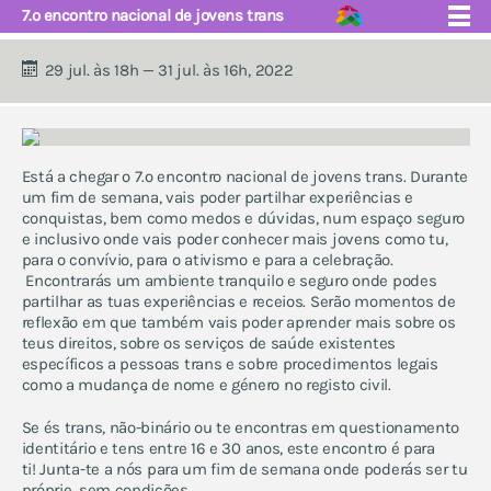
7.º encontro nacional de jovens trans
29 jul. às 18h — 31 jul. às 16h, 2022
quem somos
núcleos
Está a chegar o 7.º encontro nacional de jovens trans. Durante
eventos
projecto educação
um fim de semana, vais poder partilhar experiências e
apoio e saúde
conquistas, bem como medos e dúvidas, num espaço seguro
próximos eventos
e inclusivo onde vais poder conhecer mais jovens como tu,
fórum
para o convívio, para o ativismo e para a celebração
.
contactos
eventos anuais:
Encontrarás um ambiente tranquilo e seguro onde podes
partilhar as tuas experiências e receios. Serão momentos de
acampamento de verão
reflexão em que também v
ais poder aprender mais sobre os
encontro de jovens trans
teus direitos, sobre os serviços de saúde existentes
abraços grátis
específicos a pessoas trans e sobre procedimentos legais
como a mudança de nome e género no registo civil.
escola ex aequo
marchas lgbti e celebrações
Se és trans, não-binário ou te encontras em questionamento
do orgulho
identitário e tens entre 16 e 30 anos, este encontro é para
ex aequo fm - música e
ti!
Junta-te a nós para um fim de semana onde poderás ser tu
artes
próprie, sem condições.