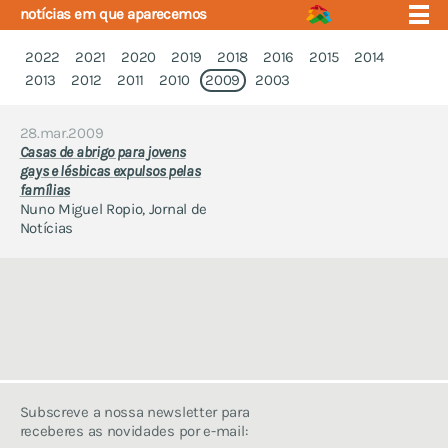
notícias em que aparecemos
2022
2021
2020
2019
2018
2016
2015
2014
2013
2012
2011
2010
2009
2003
28.mar.2009
quem somos
eventos
Casas de abrigo para jovens
núcleos
gays e lésbicas expulsos pelas
quem somos
famílias
projecto educação
comunicados que fizemos
Nuno Miguel Ropio, Jornal de
apoio e saúde
notícias em que
Notícias
fórum
aparecemos
contactos
estudos em que
participámos
estatutos
regulamento interno
quem nos apoia
Subscreve a nossa newsletter para
identidade gráfica
receberes as novidades por e-mail:
política de privacidade