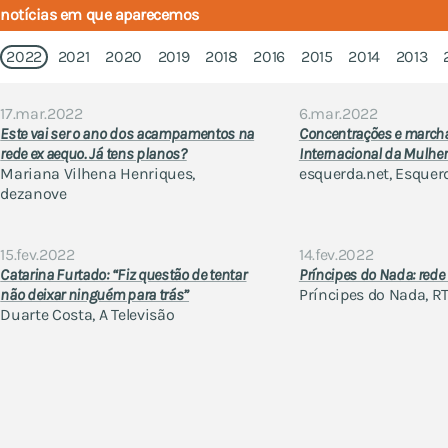
notícias em que aparecemos
2022
2021
2020
2019
2018
2016
2015
2014
2013
17.mar.2022
6.mar.2022
Este vai ser o ano dos acampamentos na
Concentrações e march
rede ex aequo. Já tens planos?
Internacional da Mulher
Mariana Vilhena Henriques,
esquerda.net, Esquer
dezanove
15.fev.2022
14.fev.2022
Catarina Furtado: “Fiz questão de tentar
Príncipes do Nada: rede
não deixar ninguém para trás”
Príncipes do Nada, R
Duarte Costa, A Televisão