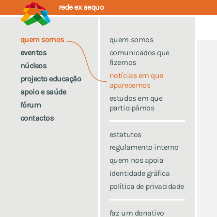
rede ex aequo
quem somos
quem somos
eventos
comunicados que
fizemos
núcleos
notícias em que
projecto educação
aparecemos
apoio e saúde
estudos em que
fórum
participámos
contactos
estatutos
regulamento interno
quem nos apoia
identidade gráfica
política de privacidade
faz um donativo