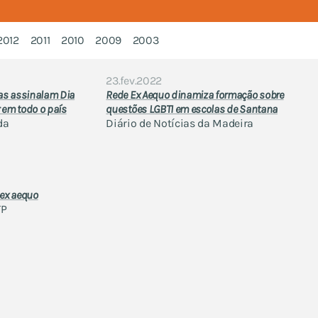
2012
2011
2010
2009
2003
23.fev.2022
as assinalam Dia
Rede Ex Aequo dinamiza formação sobre
 em todo o país
questões LGBTI em escolas de Santana
da
Diário de Notícias da Madeira
 ex aequo
TP