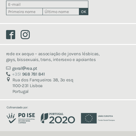
faz um donativo
associa-te
voluntaria-te
Facebook
Instagram
consigna o teu irs
rede ex aequo – associação de jovens lésbicas,
gays, bissexuais, trans, intersexo e apoiantes
geral
rea.pt
+351
968 781 841
Rua dos Fanqueiros 38, 3º esq
1100-231 Lisboa
Portugal