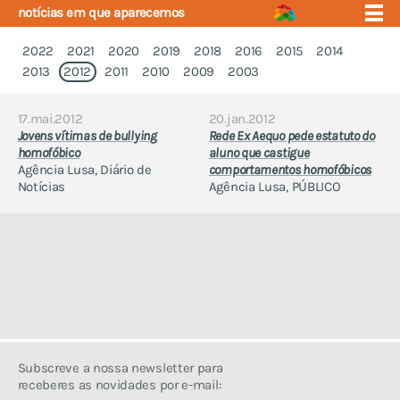
notícias em que aparecemos
2022
2021
2020
2019
2018
2016
2015
2014
2013
2012
2011
2010
2009
2003
17.mai.2012
20.jan.2012
quem somos
eventos
Jovens vítimas de bullying
Rede Ex Aequo pede estatuto do
núcleos
homofóbico
aluno que castigue
quem somos
Agência Lusa, Diário de
comportamentos homofóbicos
projecto educação
comunicados que fizemos
Notícias
Agência Lusa, PÚBLICO
apoio e saúde
notícias em que
fórum
aparecemos
contactos
estudos em que
participámos
estatutos
regulamento interno
quem nos apoia
Subscreve a nossa newsletter para
identidade gráfica
receberes as novidades por e-mail:
política de privacidade