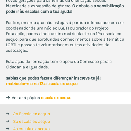
novas gerações para os temas da orientação sexual,
identidade e expressão de género.
O debate e a sensibilização
pode ir às escolas com a tua ajuda!
Por fim, mesmo que não estejas à partida interessado em ser
coordenador de um núcleo LGBTI ou orador do Projeto
Educação, podes ainda assim matricular-te na 12ª escola ex
aequo, para que aprofundes conhecimentos sobre a temática
LGBTI e possas te voluntariar em outras atividades da
associação.
Esta ação de formação tem o apoio da Comissão para a
Cidadania e Igualdade.
sabias que podes fazer a diferença? inscreve-te já!
matricular-me na 12.ª escola ex aequo
Voltar à página
escola ex aequo
2ª Escola ex aequo
3ª escola ex aequo
4ª escola ex aequo