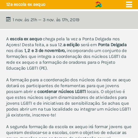
12ª escola ex aequo
1 nov. às 21h — 3 nov. às 17h, 2019
A
escola ex aequo
chega pela 1ª vez a Ponta Delgada nos
Açores! Desta feita, a sua 12.
ª edição
será em
Ponta Delgada
quem somos
núcleos
nos dias
1, 2 e 3 de novembro
,
incorporando um conjunto de
eventos
projecto educação
formações que integra a coordenação dos núcleos LGBTI da
apoio e saúde
rede ex aequo e a formação de oradores para o Projeto
próximos eventos
Educação LGBTI (PE).
fórum
contactos
eventos anuais:
A formação para a coordenação dos núcleos da rede ex aequo
dotará os participantes de ferramentas para que jovens
abraços grátis
possam abrir e
coordenar núcleos LGBTI
locais. O objetivo é
escola ex aequo
que estes núcleos sejam dinamizadores de atividades para
marchas lgbti e celebrações
jovens LGBTI e de iniciativas de sensibilização. Se achas que
do orgulho
podes abrir um na tua localidade ou integrar um núcleo LGBTI
já existente, inscreve-te!
ex aequo fm - música e
artes
A segunda formação da escola ex aequo irá formar jovens que
acampamento de verão
queiram deslocar-se a escolas, com o objetivo de educar as
encontro de jovens trans