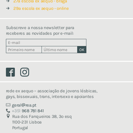
27a escola ex aequo - braga
29a escola ex aequo - online
Subscreve a nossa newsletter para
receberes as novidades por e-mail:
Facebook
Instagram
rede ex aequo – associação de jovens lésbicas,
gays, bissexuais, trans, intersexo e apoiantes
geral
rea.pt
+351
968 781 841
Rua dos Fanqueiros 38, 3º esq
1100-231 Lisboa
Portugal