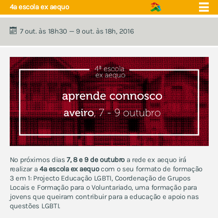
4ª escola ex aequo
7 out. às 18h30 — 9 out. às 18h, 2016
quem somos
núcleos
eventos
projecto educação
apoio e saúde
próximos eventos
fórum
contactos
eventos anuais:
acampamento de verão
encontro de jovens trans
No próximos dias
7, 8 e 9 de outubro
a rede ex aequo irá
abraços grátis
realizar a
4ª escola ex aequo
com o seu formato de formação
escola ex aequo
3 em 1: Projecto Educação LGBTI, Coordenação de Grupos
marchas lgbti e celebrações
Locais e Formação para o Voluntariado, uma formação para
do orgulho
jovens que queiram contribuir para a educação e apoio nas
questões LGBTI.
ex aequo fm - música e
artes