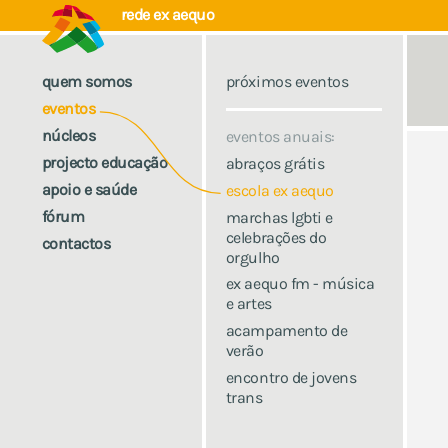
rede ex aequo
quem somos
próximos eventos
eventos
núcleos
eventos anuais:
projecto educação
abraços grátis
apoio e saúde
escola ex aequo
fórum
marchas lgbti e
celebrações do
contactos
orgulho
ex aequo fm - música
e artes
acampamento de
verão
encontro de jovens
trans