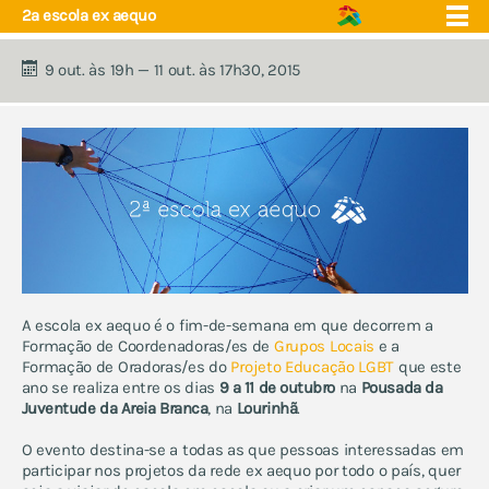
2ª escola ex aequo
9 out. às 19h — 11 out. às 17h30, 2015
quem somos
núcleos
eventos
projecto educação
apoio e saúde
próximos eventos
fórum
contactos
eventos anuais:
acampamento de verão
A escola ex aequo é o fim-de-semana em que decorrem a
encontro de jovens trans
Formação de Coordenadoras/es de
Grupos Locais
e a
abraços grátis
Formação de Oradoras/es do
Projeto Educação LGBT
que este
ano se realiza entre os dias
9 a 11 de outubro
na
Pousada da
escola ex aequo
Juventude da Areia Branca
, na
Lourinhã
.
marchas lgbti e celebrações
do orgulho
O evento destina-se a todas as que pessoas interessadas em
ex aequo fm - música e
participar nos projetos da rede ex aequo por todo o país, quer
artes