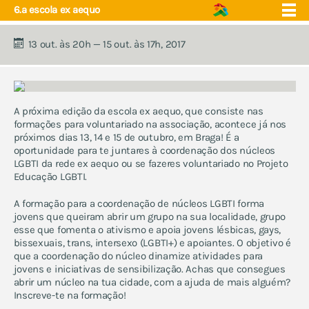
6.ª escola ex aequo
13 out. às 20h — 15 out. às 17h, 2017
quem somos
núcleos
A próxima edição da escola ex aequo, que consiste nas
eventos
projecto educação
formações para voluntariado na associação, acontece já nos
apoio e saúde
próximos dias 13, 14 e 15 de outubro, em Braga! É a
próximos eventos
oportunidade para te juntares à coordenação dos núcleos
fórum
LGBTI da rede ex aequo ou se fazeres voluntariado no Projeto
contactos
eventos anuais:
Educação LGBTI.
acampamento de verão
A formação para a coordenação de núcleos LGBTI forma
encontro de jovens trans
jovens que queiram abrir um grupo na sua localidade, grupo
abraços grátis
esse que fomenta o ativismo e apoia jovens lésbicas, gays,
bissexuais, trans, intersexo (LGBTI+) e apoiantes. O objetivo é
escola ex aequo
que a coordenação do núcleo dinamize atividades para
marchas lgbti e celebrações
jovens e iniciativas de sensibilização. Achas que consegues
do orgulho
abrir um núcleo na tua cidade, com a ajuda de mais alguém?
ex aequo fm - música e
Inscreve-te na formação!
artes