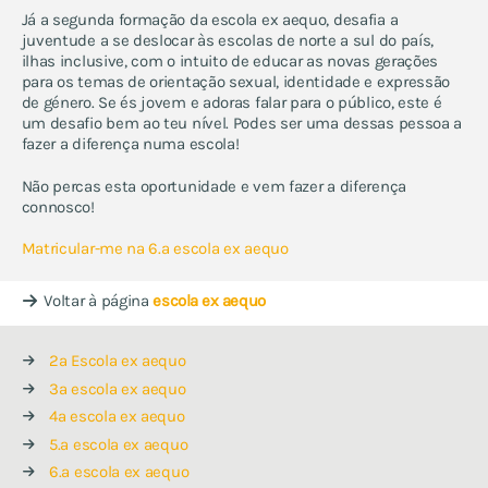
Já a segunda formação da escola ex aequo, desafia a
juventude a se deslocar às escolas de norte a sul do país,
ilhas inclusive, com o intuito de educar as novas gerações
para os temas de orientação sexual, identidade e expressão
de género. Se és jovem e adoras falar para o público, este é
um desafio bem ao teu nível. Podes ser uma dessas pessoa a
fazer a diferença numa escola!
Não percas esta oportunidade e vem fazer a diferença
connosco!
Matricular-me na 6.ª escola ex aequo
Voltar à página
escola ex aequo
2ª Escola ex aequo
3ª escola ex aequo
4ª escola ex aequo
5.ª escola ex aequo
6.ª escola ex aequo